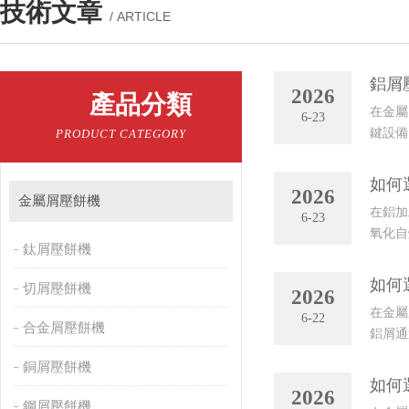
技術文章
/ ARTICLE
鋁屑
2026
產品分類
在金屬
6-23
鍵設備
PRODUCT CATEGORY
場上眾
如何
2026
金屬屑壓餅機
在鋁加
6-23
氧化自
鈦屑壓餅機
備——
如何
切屑壓餅機
2026
在金屬
6-22
合金屑壓餅機
鋁屑通
案。然
銅屑壓餅機
如何
2026
鋼屑壓餅機